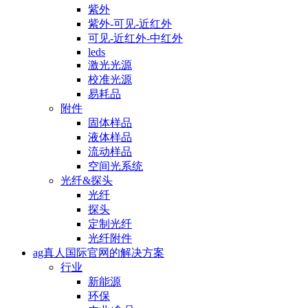
紫外
紫外-可见-近红外
可见-近红外-中红外
leds
激光光源
校准光源
易耗品
附件
固体样品
液体样品
流动样品
空间光系统
光纤&探头
光纤
探头
定制光纤
光纤附件
ag真人国际官网的解决方案
行业
新能源
环保