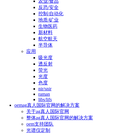
农业/食品
反恐/安全
控制/自动化
地质/矿业
生物医药
新材料
航空航天
半导体
应用
吸光度
透反射
荧光
光度
色度
nir/snir
raman
libs/lifs
oemag真人国际官网的解决方案
关于ag真人国际官网
整体ag真人国际官网的解决方案
oem支持团队
光谱仪定制