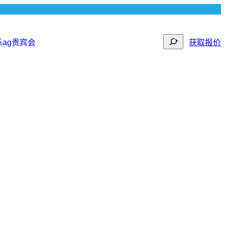
search
系ag贵宾会
获取报价