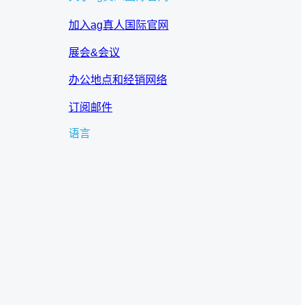
加入ag真人国际官网
展会&会议
办公地点和经销网络
订阅邮件
语言
c
h
o
o
s
e
a
l
a
n
g
u
a