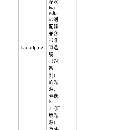
配器
fva-
adp-
uv适
配器
兼容
带准
直透
fva-adp-uv
–
–
–
–
–
镜
（74
系
列）
的光
源，
包括
ls-
1（旧
版光
源）
及hl-