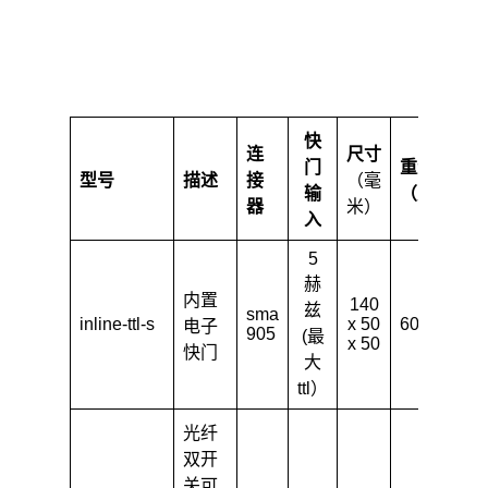
快
连
尺寸
门
重量
型号
描述
接
（毫
功
输
（克）
器
米）
入
5
赫
1
内置
140
兹
sma
m
inline-ttl-s
x 50
600
电子
905
(最
x 50
大
快门
大
ttl）
光纤
双开
关可