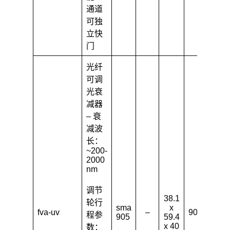
通道
可独
立快
门
光纤
可调
光衰
减器
– 衰
减波
长：
~200-
2000
nm
调节
38.1
轮行
sma
x
fva-uv
–
90
–
程参
905
59.4
x 40
数：