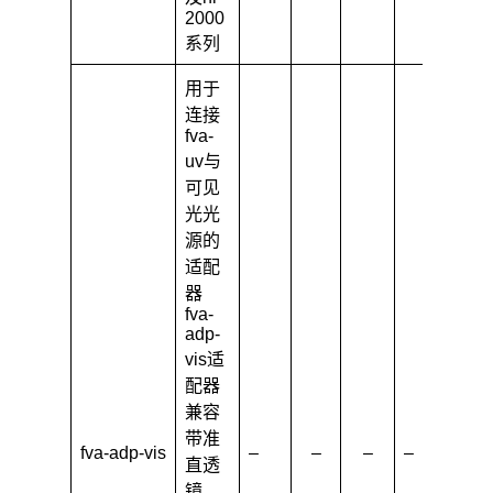
2000
系列
用于
连接
fva-
uv与
可见
光光
源的
适配
器
fva-
adp-
vis适
配器
兼容
带准
fva-adp-vis
–
–
–
–
–
直透
镜