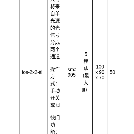
将来
自单
光源
的光
信号
分成
两个
5
通道
赫
2
100
兹
‌操作
sma
m
fos-2x2-ttl
x 90
500
905
(最
方
x 70
大
大
式‌：
ttl）
手动
开关
或 ttl
快门
功
能：