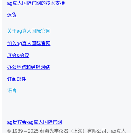
ag真人国际官网的技术支持
退货
关于ag真人国际官网
加入ag真人国际官网
展会&会议
办公地点和经销网络
订阅邮件
语言
c
h
o
o
ag贵宾会-ag真人国际官网
s
e
© 1989 – 2025 蔚海光学仪器（上海）有限公司，ag真人