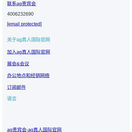
联系ag贵宾会
4006232690
[email protected]
关于ag真人国际官网
加入ag真人国际官网
展会&会议
办公地点和经销网络
订阅邮件
语言
c
h
o
o
ag贵宾会-ag真人国际官网
s