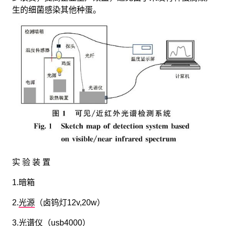
生的细菌感染其他种蛋。
实 验 装 置
1.暗箱
2.
光源
（卤钨灯12v,20w）
3.光谱仪（
usb4000
）