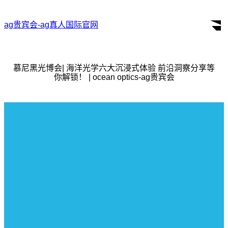
ag贵宾会-ag真人国际官网
search
for:
慕尼黑光博会| 海洋光学六大沉浸式体验 前沿洞察分享等
你解锁！ | ocean optics-ag贵宾会