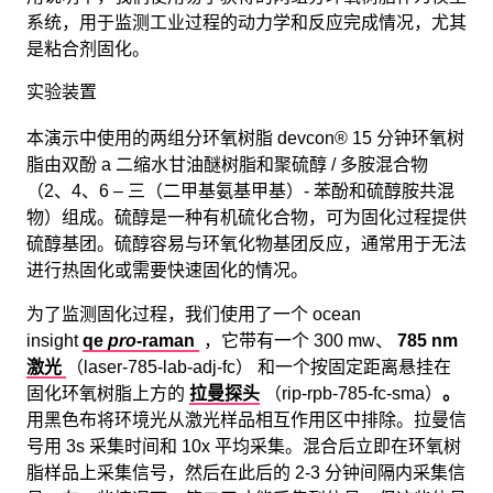
系统，用于监测工业过程的动力学和反应完成情况，尤其
是粘合剂固化。
实验装置
本演示中使用的两组分环氧树脂 devcon® 15 分钟环氧树
脂由双酚 a 二缩水甘油醚树脂和聚硫醇 / 多胺混合物
（2、4、6 – 三（二甲基氨基甲基）- 苯酚和硫醇胺共混
物）组成。硫醇是一种有机硫化合物，可为固化过程提供
硫醇基团。硫醇容易与环氧化物基团反应，通常用于无法
进行热固化或需要快速固化的情况。
为了监测固化过程，我们使用了一个 ocean
insight
qe
pro
-raman
，它带有一个 300 mw、
785 nm
激光
（laser-785-lab-adj-fc） 和一个按固定距离悬挂在
固化环氧树脂上方的
拉曼探头
（rip-rpb-785-fc-sma）
。
用黑色布将环境光从激光样品相互作用区中排除。拉曼信
号用 3s 采集时间和 10x 平均采集。混合后立即在环氧树
脂样品上采集信号，然后在此后的 2-3 分钟间隔内采集信