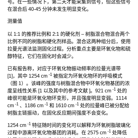
号。在一些情况下，第二天才能采集到信号，但这些信号
在混合后 40-45 分钟未发生明显变化。
测量值
以 1:1 的推荐比例和 2:1 的硬化剂 – 树脂混合物混合两个
比例不同的树脂和硬化剂样品。混合这两种组分后，使用
拉曼光谱法监测固化过程。分析重点主要是环氧化物和硫
醇特征，它们在固化时会减少。
已有报告称，对应于环氧化物振动频率的拉曼光谱带
-1
[1]，其中 1254 cm
被指定为环氧化物环的呼吸模式
（图 1）。该峰的强度与树脂混合物中环氧化物基团的浓
-1
度呈线性关系 [1 以及其中的参考文献 ]。921 cm
处的
峰很可能是环氧化物环变形，并且强度明显变弱。1114
-1
-1
-1
cm
、1186 cm
和 1610 cm
处的拉曼峰已被分配给
树脂主链振动，在固化反应期间强度不会变化。
-1
1254 cm
特征随时间的变化可以解释为环氧树脂玻璃化
-1
过程中游离环氧化物基团的消耗。在 2575 cm
处降低