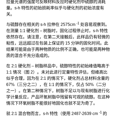
拉曼光谱的强度可反映材料反应时硬化剂中硫醇的消耗
量。s-h 特性的初始损耗率似乎与硬化剂的初始浓度有
关。
-1
与硫醇存在相关的 s-h 拉伸在 2575cm
处容易观察到。
在测量 1:1 硬化剂 – 树脂时，固化过程停止时，s-h 特性
依然存在。请注意，在第二天接触后，此样品仍有轻微的
粘性，远远超过在包装上保证的 15 分钟的固化时间。此
结果可能是由于两种物质的比例不正确，也可能是两种物
质的混合不充分造成的。
在 2:1 硬化剂 – 树脂样品中，硫醇特性的初始峰值略高于
1:1 情况（图 2）。未对此进行定量特性评估，但峰高比
似乎合理，因为在 2:1 的情况下，硬化剂占总材料含量的
67%（三分之二），在 1:1 的情况下，仅占 50%（二分
之一）。在第二种情况下，树脂不足以与现有树脂进行化
学计量反应，产品环氧树脂中残留有可观的硫醇。在这种
情况下环氧树脂不能很好地固化也就不足为奇了。
-1
就 2:1 混合物而言，s-h 特性（使用 2487-2639 cm
的