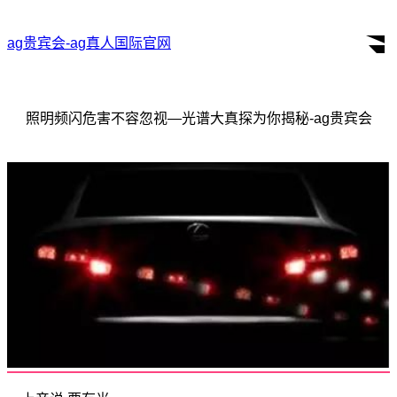
ag贵宾会-ag真人国际官网
search
for:
照明频闪危害不容忽视—光谱大真探为你揭秘-ag贵宾会