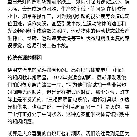
型日光灯的照明场如流水线上，频闪引起的视觉疲劳、偏
头痛，会造成定位困难，生产效率低下等问题;在机械行
业中，如吊车操作工，因为频闪引起的视觉疲劳会造成定
位困难，操作失误，甚至引发事故;在运动物体的速度和
光源频闪频率成倍数关系时，运动物体的运动状态就会产
生静止、倒转、运动速度缓慢等三种状态周期性重复的错
误视觉，容易引发工伤事故。
传统光源的频闪
使用交流电的光源都有频闪。高强度气体放电灯（hid）
的频闪就非常明显，1972年奥运会期间，摄影师发现他
们拍的很多照片漆黑一片，“因为他们尝试拍一些非常短
时间曝光的照片，但是是在错误的时间，那个时候，灯实
际上是不发光的。”三相照明配电系统，相邻灯具以120度
异相供电，也就是说，一个灯亮时而另一个灯是灭的，第
三个灯正好处于中间状态，这种方案能解决体育馆照明中
的频闪问题。
就算是大众喜爱的白炽灯也有频闪。我们没注意到是因为