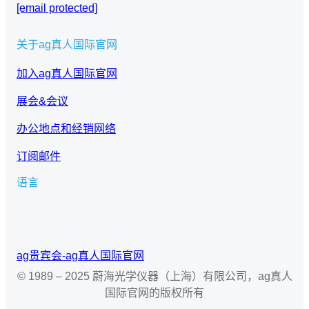
[email protected]
关于ag真人国际官网
加入ag真人国际官网
展会&会议
办公地点和经销网络
订阅邮件
语言
c
h
o
o
ag贵宾会-ag真人国际官网
s
e
© 1989 – 2025 蔚海光学仪器（上海）有限公司，ag真人
a
国际官网的版权所有
l
a