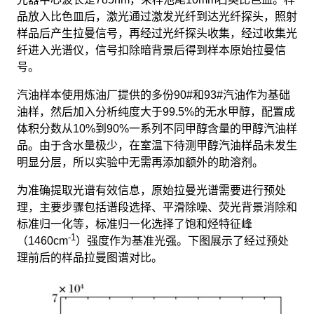
品放入比色皿后，激光通过激发光纤到达光纤探头，照射
样品后产生拉曼信号，再经过光纤探头收集，经过收集光
纤进入光谱仪，信号扣除暗背景后得到样本原始拉曼信
号。
汽油样本使用炼油厂提供的多份90#和93#汽油作为基础
油样，然后加入分析纯度大于99.5%的无水甲醇，配置成
体积分数从10%到90%一系列不同甲醇含量的甲醇汽油样
品。由于含水量极少，在室温下待测甲醇汽油样品未发生
明显分层，所以实验中无需再添加额外的助溶剂。
为准确提取光谱有效信息，原始拉曼光谱需要进行预处
理，主要步骤包括谱段选择、平滑除噪、荧光背景消除和
标准归一化等，标准归一化选择了饱和烃特征峰
-1
（1460cm
）强度作为基准光强。下图展示了经过预处
理前后的样品拉曼图谱对比。