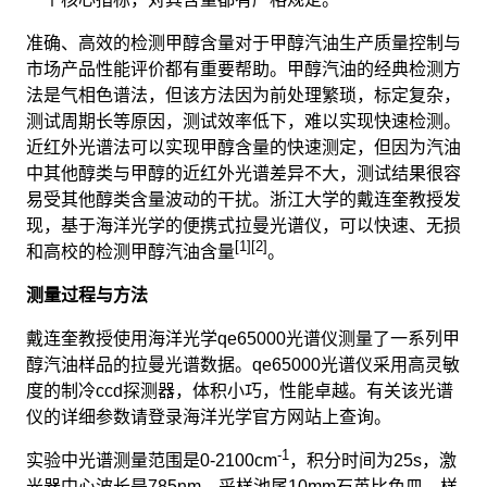
准确、高效的检测甲醇含量对于甲醇汽油生产质量控制与
市场产品性能评价都有重要帮助。甲醇汽油的经典检测方
法是气相色谱法，但该方法因为前处理繁琐，标定复杂，
测试周期长等原因，测试效率低下，难以实现快速检测。
近红外光谱法可以实现甲醇含量的快速测定，但因为汽油
中其他醇类与甲醇的近红外光谱差异不大，测试结果很容
易受其他醇类含量波动的干扰。浙江大学的戴连奎教授发
现，基于海洋光学的便携式拉曼光谱仪，可以快速、无损
[1][2]
和高校的检测甲醇汽油含量
。
测量过程与方法
戴连奎教授使用海洋光学qe65000光谱仪测量了一系列甲
醇汽油样品的拉曼光谱数据。qe65000光谱仪采用高灵敏
度的制冷ccd探测器，体积小巧，性能卓越。有关该光谱
仪的详细参数请登录海洋光学官方网站上查询。
-1
实验中光谱测量范围是0-2100cm
，积分时间为25s，激
光器中心波长是785nm，采样池尾10mm石英比色皿。样