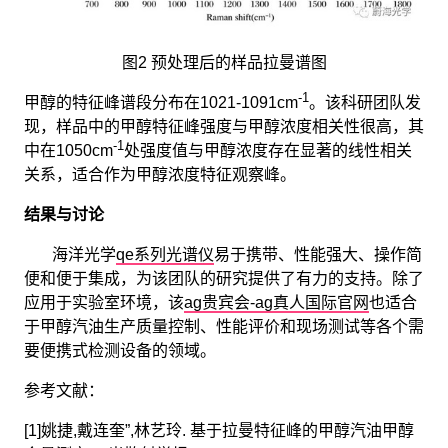
图2 预处理后的样品拉曼谱图
-1
甲醇的特征峰谱段分布在1021-1091cm
。该科研团队发
现，样品中的甲醇特征峰强度与甲醇浓度相关性很高，其
-1
中在1050cm
处强度值与甲醇浓度存在显著的线性相关
关系，适合作为甲醇浓度特征观察峰。
结果与讨论
海洋光学
qe系列光谱仪
易于携带、性能强大、操作简
便和便于集成，为该团队的研究提供了有力的支持。除了
应用于实验室环境，该
ag贵宾会-ag真人国际官网
也适合
于甲醇汽油生产质量控制、性能评价和现场测试等各个需
要便携式检测设备的领域。
参考文献：
[1]姚捷,戴连奎”,林艺玲. 基于拉曼特征峰的甲醇汽油甲醇