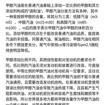
甲醇汽油是在普通汽油基础上添加一定比例的甲醇和其它
添加剂构成的“调和油”。甲醇汽油分类方法有多种，其中
一种是按照甲醇的含量，将其分为三类：低醇汽油（m3-
m5）、中醇汽油（m15-m30）和高醇汽油（m85-
m100），m后的数字表示甲醇汽油中甲醇的体积百分
比。添加甲醇的优点在于能改良普通汽油的品质，能提高
汽油的辛烷值。同普通汽油、柴油相比，甲醇汽油在相同
条件下燃烧更充分，尾气中常规co等污染物与pm2.5微粒
排放明显降低。
甲醇添加比例不同，其燃烧性能和对发动机的要求也不
同。低比例的汽油无须对发动机和装置进行改造，可直接
使用。中等比例的甲醇汽油对发动机有一定要求，且往往
需要添加对应的助溶剂，高比例的甲醇汽油则不能与普通
汽油通用，且需要改造发动机结构。在普通发动机里使用
错误比例的甲醇汽油会导致汽油热值下降，且容易产生气
阻影响供油，对发动机密封系统容易产生腐蚀和磨损等不
良影响。所以世界很多地方都将甲醇含量作为甲醇汽油的
一个核心指标，对其含量都有严格规定。